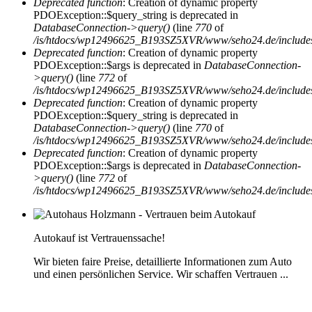
Deprecated function
: Creation of dynamic property
PDOException::$query_string is deprecated in
DatabaseConnection->query()
(line
770
of
/is/htdocs/wp12496625_B193SZ5XVR/www/seho24.de/includes/
Deprecated function
: Creation of dynamic property
PDOException::$args is deprecated in
DatabaseConnection-
>query()
(line
772
of
/is/htdocs/wp12496625_B193SZ5XVR/www/seho24.de/includes/
Deprecated function
: Creation of dynamic property
PDOException::$query_string is deprecated in
DatabaseConnection->query()
(line
770
of
/is/htdocs/wp12496625_B193SZ5XVR/www/seho24.de/includes/
Deprecated function
: Creation of dynamic property
PDOException::$args is deprecated in
DatabaseConnection-
>query()
(line
772
of
/is/htdocs/wp12496625_B193SZ5XVR/www/seho24.de/includes/
Autokauf ist Vertrauenssache!
Wir bieten faire Preise, detaillierte Informationen zum Auto
und einen persönlichen Service. Wir schaffen Vertrauen ...